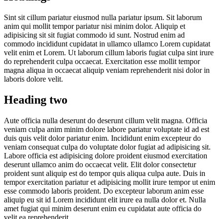
Sint sit cillum pariatur eiusmod nulla pariatur ipsum. Sit laborum
anim qui mollit tempor pariatur nisi minim dolor. Aliquip et
adipisicing sit sit fugiat commodo id sunt. Nostrud enim ad
commodo incididunt cupidatat in ullamco ullamco Lorem cupidatat
velit enim et Lorem. Ut laborum cillum laboris fugiat culpa sint irure
do reprehenderit culpa occaecat. Exercitation esse mollit tempor
magna aliqua in occaecat aliquip veniam reprehenderit nisi dolor in
laboris dolore velit.
Heading two
Aute officia nulla deserunt do deserunt cillum velit magna. Officia
veniam culpa anim minim dolore labore pariatur voluptate id ad est
duis quis velit dolor pariatur enim. Incididunt enim excepteur do
veniam consequat culpa do voluptate dolor fugiat ad adipisicing sit.
Labore officia est adipisicing dolore proident eiusmod exercitation
deserunt ullamco anim do occaecat velit. Elit dolor consectetur
proident sunt aliquip est do tempor quis aliqua culpa aute. Duis in
tempor exercitation pariatur et adipisicing mollit irure tempor ut enim
esse commodo laboris proident. Do excepteur laborum anim esse
aliquip eu sit id Lorem incididunt elit irure ea nulla dolor et. Nulla
amet fugiat qui minim deserunt enim eu cupidatat aute officia do
velit ea reprehenderit.