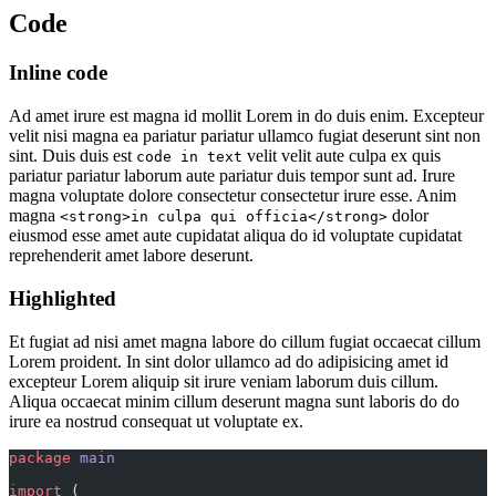
Code
Inline code
Ad amet irure est magna id mollit Lorem in do duis enim. Excepteur
velit nisi magna ea pariatur pariatur ullamco fugiat deserunt sint non
sint. Duis duis est
velit velit aute culpa ex quis
code in text
pariatur pariatur laborum aute pariatur duis tempor sunt ad. Irure
magna voluptate dolore consectetur consectetur irure esse. Anim
magna
dolor
<strong>in culpa qui officia</strong>
eiusmod esse amet aute cupidatat aliqua do id voluptate cupidatat
reprehenderit amet labore deserunt.
Highlighted
Et fugiat ad nisi amet magna labore do cillum fugiat occaecat cillum
Lorem proident. In sint dolor ullamco ad do adipisicing amet id
excepteur Lorem aliquip sit irure veniam laborum duis cillum.
Aliqua occaecat minim cillum deserunt magna sunt laboris do do
irure ea nostrud consequat ut voluptate ex.
package
 main
import
 (