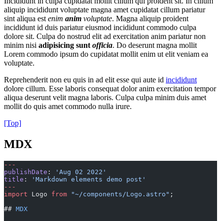
Incididunt in culpa cupidatat mollit cillum qui proident sit. In cillum
aliquip incididunt voluptate magna amet cupidatat cillum pariatur
sint aliqua est
enim
anim
voluptate
. Magna aliquip proident
incididunt id duis pariatur eiusmod incididunt commodo culpa
dolore sit. Culpa do nostrud elit ad exercitation anim pariatur non
minim nisi
adipisicing sunt
officia
. Do deserunt magna mollit
Lorem commodo ipsum do cupidatat mollit enim ut elit veniam ea
voluptate.
Reprehenderit non eu quis in ad elit esse qui aute id
incididunt
dolore cillum. Esse laboris consequat dolor anim exercitation tempor
aliqua deserunt velit magna laboris. Culpa culpa minim duis amet
mollit do quis amet commodo nulla irure.
[Top]
MDX
---
publishDate
: 
'Aug 02 2022'
title
: 
'Markdown elements demo post'
---
import
 Logo 
from
 "~/components/Logo.astro"
;
## 
MDX