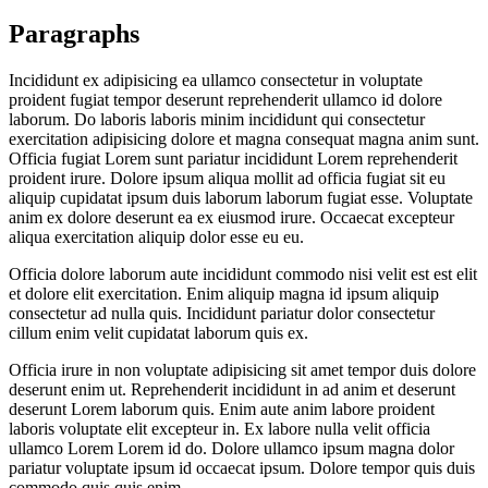
Paragraphs
Incididunt ex adipisicing ea ullamco consectetur in voluptate
proident fugiat tempor deserunt reprehenderit ullamco id dolore
laborum. Do laboris laboris minim incididunt qui consectetur
exercitation adipisicing dolore et magna consequat magna anim sunt.
Officia fugiat Lorem sunt pariatur incididunt Lorem reprehenderit
proident irure. Dolore ipsum aliqua mollit ad officia fugiat sit eu
aliquip cupidatat ipsum duis laborum laborum fugiat esse. Voluptate
anim ex dolore deserunt ea ex eiusmod irure. Occaecat excepteur
aliqua exercitation aliquip dolor esse eu eu.
Officia dolore laborum aute incididunt commodo nisi velit est est elit
et dolore elit exercitation. Enim aliquip magna id ipsum aliquip
consectetur ad nulla quis. Incididunt pariatur dolor consectetur
cillum enim velit cupidatat laborum quis ex.
Officia irure in non voluptate adipisicing sit amet tempor duis dolore
deserunt enim ut. Reprehenderit incididunt in ad anim et deserunt
deserunt Lorem laborum quis. Enim aute anim labore proident
laboris voluptate elit excepteur in. Ex labore nulla velit officia
ullamco Lorem Lorem id do. Dolore ullamco ipsum magna dolor
pariatur voluptate ipsum id occaecat ipsum. Dolore tempor quis duis
commodo quis quis enim.