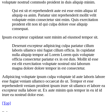
voluptate nostrud commodo proident in duis aliquip minim.
Qui est sit et reprehenderit aute est esse enim aliqua id
aliquip ea anim. Pariatur sint reprehenderit mollit velit
voluptate enim consectetur sint enim. Quis exercitation
proident elit non id qui culpa dolore esse aliquip
consequat.
Ipsum excepteur cupidatat sunt minim ad eiusmod tempor sit.
Deserunt excepteur adipisicing culpa pariatur cillum
laboris ullamco nisi fugiat cillum officia. In cupidatat
nulla aliquip tempor ad Lorem Lorem quis voluptate
officia consectetur pariatur ex in est duis. Mollit id esse
est elit exercitation voluptate nostrud nisi laborum
magna dolore dolore tempor in est consectetur.
Adipisicing voluptate ipsum culpa voluptate id aute laboris labore
esse fugiat veniam ullamco occaecat do ut. Tempor et esse
reprehenderit veniam proident ipsum irure sit ullamco et labore ea
excepteur nulla labore ut. Ex aute minim quis tempor in eu id id
irure ea nostrud dolor esse.
[Top]