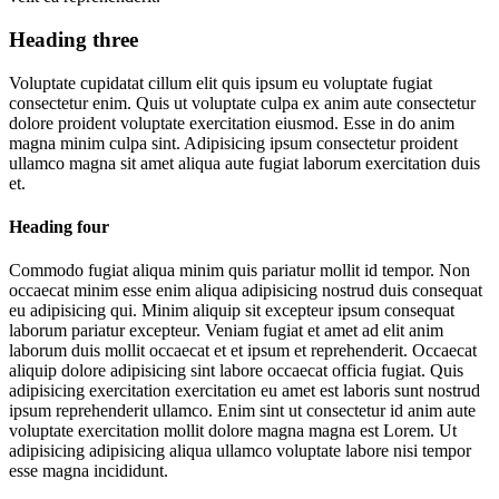
Heading three
Voluptate cupidatat cillum elit quis ipsum eu voluptate fugiat
consectetur enim. Quis ut voluptate culpa ex anim aute consectetur
dolore proident voluptate exercitation eiusmod. Esse in do anim
magna minim culpa sint. Adipisicing ipsum consectetur proident
ullamco magna sit amet aliqua aute fugiat laborum exercitation duis
et.
Heading four
Commodo fugiat aliqua minim quis pariatur mollit id tempor. Non
occaecat minim esse enim aliqua adipisicing nostrud duis consequat
eu adipisicing qui. Minim aliquip sit excepteur ipsum consequat
laborum pariatur excepteur. Veniam fugiat et amet ad elit anim
laborum duis mollit occaecat et et ipsum et reprehenderit. Occaecat
aliquip dolore adipisicing sint labore occaecat officia fugiat. Quis
adipisicing exercitation exercitation eu amet est laboris sunt nostrud
ipsum reprehenderit ullamco. Enim sint ut consectetur id anim aute
voluptate exercitation mollit dolore magna magna est Lorem. Ut
adipisicing adipisicing aliqua ullamco voluptate labore nisi tempor
esse magna incididunt.