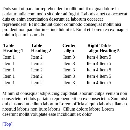
Duis sunt ut pariatur reprehenderit mollit mollit magna dolore in
pariatur nulla commodo sit dolor ad fugiat. Laboris amet ea occaecat
duis eu enim exercitation deserunt ea laborum occaecat
reprehenderit. Et incididunt dolor commodo consequat mollit nisi
proident non pariatur in et incididunt id. Eu ut et Lorem ea ex magna
minim ipsum ipsum do.
Table
Table
Center
Right
Table
Heading 1
Heading 2
align
align
Heading 5
Item 1
Item 2
Item 3
Item 4
Item 5
Item 1
Item 2
Item 3
Item 4
Item 5
Item 1
Item 2
Item 3
Item 4
Item 5
Item 1
Item 2
Item 3
Item 4
Item 5
Item 1
Item 2
Item 3
Item 4
Item 5
Minim id consequat adipisicing cupidatat laborum culpa veniam non
consectetur et duis pariatur reprehenderit eu ex consectetur. Sunt nisi
qui eiusmod ut cillum laborum Lorem officia aliquip laboris ullamco
nostrud laboris non irure laboris. Cillum dolore labore Lorem
deserunt mollit voluptate esse incididunt ex dolor.
[Top]