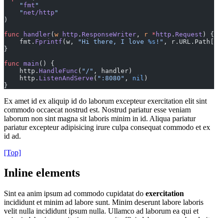
    "
fmt
"
    "
net/http
"
)
func
 handler
(
w
 http
.
ResponseWriter
, 
r
 *
http
.
Request
) {
    fmt.
Fprintf
(w, 
"Hi there, I love 
%s
!"
, r.URL.Path[
1
}
func
 main
() {
    http.
HandleFunc
(
"/"
, handler)
    http.
ListenAndServe
(
":8080"
, 
nil
)
}
Ex amet id ex aliquip id do laborum excepteur exercitation elit sint
commodo occaecat nostrud est. Nostrud pariatur esse veniam
laborum non sint magna sit laboris minim in id. Aliqua pariatur
pariatur excepteur adipisicing irure culpa consequat commodo et ex
id ad.
[Top]
Inline elements
Sint ea anim ipsum ad commodo cupidatat do
exercitation
incididunt et minim ad labore sunt. Minim deserunt labore laboris
velit nulla incididunt ipsum nulla. Ullamco ad laborum ea qui et