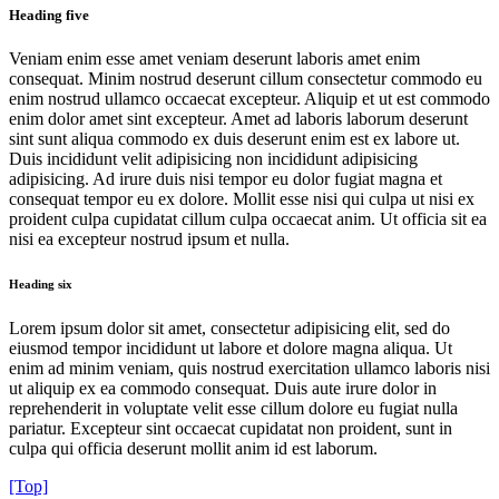
Heading five
Veniam enim esse amet veniam deserunt laboris amet enim
consequat. Minim nostrud deserunt cillum consectetur commodo eu
enim nostrud ullamco occaecat excepteur. Aliquip et ut est commodo
enim dolor amet sint excepteur. Amet ad laboris laborum deserunt
sint sunt aliqua commodo ex duis deserunt enim est ex labore ut.
Duis incididunt velit adipisicing non incididunt adipisicing
adipisicing. Ad irure duis nisi tempor eu dolor fugiat magna et
consequat tempor eu ex dolore. Mollit esse nisi qui culpa ut nisi ex
proident culpa cupidatat cillum culpa occaecat anim. Ut officia sit ea
nisi ea excepteur nostrud ipsum et nulla.
Heading six
Lorem ipsum dolor sit amet, consectetur adipisicing elit, sed do
eiusmod tempor incididunt ut labore et dolore magna aliqua. Ut
enim ad minim veniam, quis nostrud exercitation ullamco laboris nisi
ut aliquip ex ea commodo consequat. Duis aute irure dolor in
reprehenderit in voluptate velit esse cillum dolore eu fugiat nulla
pariatur. Excepteur sint occaecat cupidatat non proident, sunt in
culpa qui officia deserunt mollit anim id est laborum.
[Top]