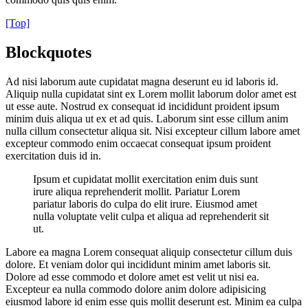
[Top]
Blockquotes
Ad nisi laborum aute cupidatat magna deserunt eu id laboris id.
Aliquip nulla cupidatat sint ex Lorem mollit laborum dolor amet est
ut esse aute. Nostrud ex consequat id incididunt proident ipsum
minim duis aliqua ut ex et ad quis. Laborum sint esse cillum anim
nulla cillum consectetur aliqua sit. Nisi excepteur cillum labore amet
excepteur commodo enim occaecat consequat ipsum proident
exercitation duis id in.
Ipsum et cupidatat mollit exercitation enim duis sunt
irure aliqua reprehenderit mollit. Pariatur Lorem
pariatur laboris do culpa do elit irure. Eiusmod amet
nulla voluptate velit culpa et aliqua ad reprehenderit sit
ut.
Labore ea magna Lorem consequat aliquip consectetur cillum duis
dolore. Et veniam dolor qui incididunt minim amet laboris sit.
Dolore ad esse commodo et dolore amet est velit ut nisi ea.
Excepteur ea nulla commodo dolore anim dolore adipisicing
eiusmod labore id enim esse quis mollit deserunt est. Minim ea culpa